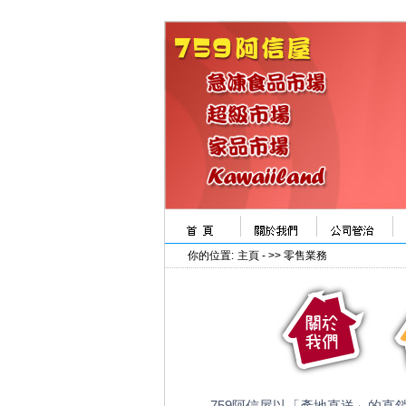
你的位置:
主頁
- >> 零售業務
759阿信屋以「產地直送」的直銷