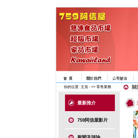
關
你的位置:
主頁
- >> 零售業務
最新推介
759阿信屋影片
新聞及評論