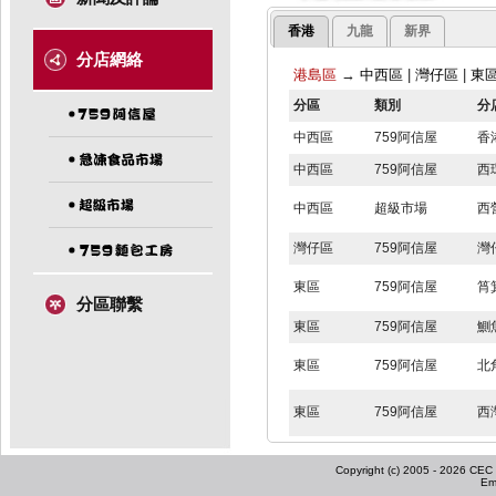
香港
九龍
新界
分店網絡
港島區
→
中西區
|
灣仔區
|
東
分區
類別
分
中西區
759阿信屋
香
中西區
759阿信屋
西
中西區
超級市場
西
灣仔區
759阿信屋
灣
東區
759阿信屋
筲
分區聯繫
東區
759阿信屋
鰂
東區
759阿信屋
北
東區
759阿信屋
西
東區
759阿信屋
北
Copyright (c) 2005 - 2026 CEC I
東區
759阿信屋
小
Em